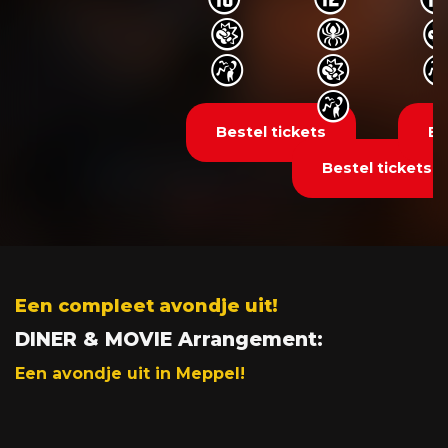
o
o
o
o
o
Bestel tickets
Be
Bestel tickets
Een compleet avondje uit!
DINER & MOVIE Arrangement:
Een avondje uit in Meppel!