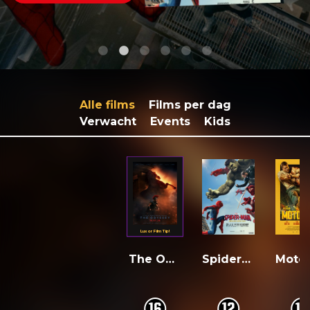
Alle films
Films per dag
Verwacht
Events
Kids
Luxor Film Tip!
The Odyssey
Spider-Man: Brand New Day
o
o