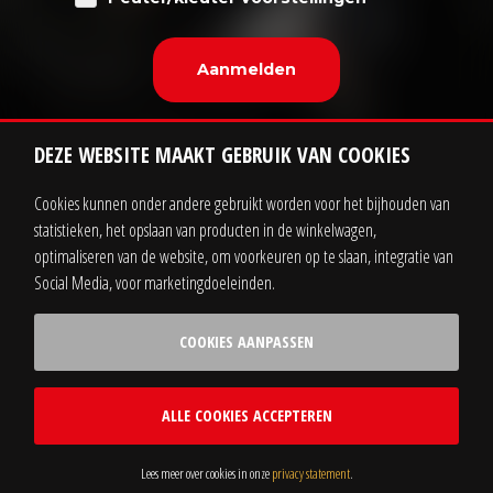
DEZE WEBSITE MAAKT GEBRUIK VAN COOKIES
Cookies kunnen onder andere gebruikt worden voor het bijhouden van
statistieken, het opslaan van producten in de winkelwagen,
Contact
Zakelijk
optimaliseren van de website, om voorkeuren op te slaan, integratie van
Social Media, voor marketingdoeleinden.
Sitemap
Privacy statement
COOKIES AANPASSEN
Voorwaarden
ALLE COOKIES ACCEPTEREN
realisatie door Webba
|
cookie instellingen
Lees meer over cookies in onze
privacy statement
.