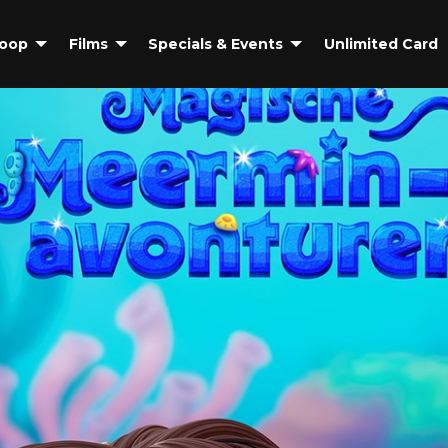
coop
Films
Specials & Events
Unlimited Card