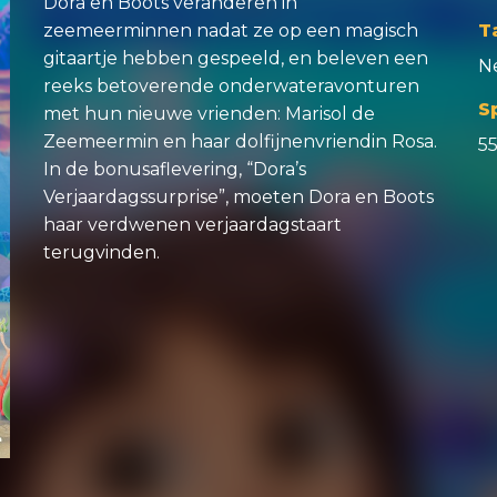
Dora en Boots veranderen in
zeemeerminnen nadat ze op een magisch
T
gitaartje hebben gespeeld, en beleven een
N
reeks betoverende onderwateravonturen
S
met hun nieuwe vrienden: Marisol de
Zeemeermin en haar dolfijnenvriendin Rosa.
5
In de bonusaflevering, “Dora’s
Verjaardagssurprise”, moeten Dora en Boots
haar verdwenen verjaardagstaart
terugvinden.