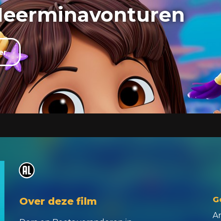
Meerminavonturen
er
o
G
Over deze film
An