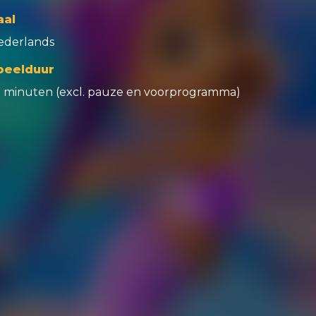
aal
ederlands
peelduur
5 minuten (excl. pauze en voorprogramma)