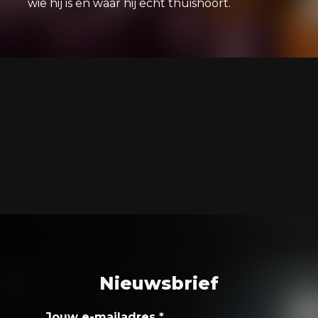
wie hij is en waar hij echt thuishoort.
Nieuwsbrief
Jouw e-mailadres
*