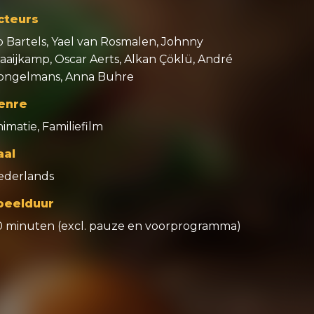
cteurs
p Bartels, Yael van Rosmalen, Johnny
aaijkamp, Oscar Aerts, Alkan Çöklü, André
ongelmans, Anna Buhre
enre
imatie, Familiefilm
aal
ederlands
peelduur
0 minuten (excl. pauze en voorprogramma)