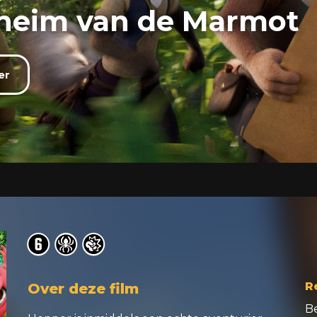
eheim van de Marmot
er
o
o
o
R
Over deze film
B