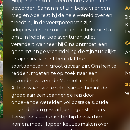
Hopper is inmiddels een echte avonturier
geworden. Samen met zijn beste vrienden
A
Meg en Abe reist hij de hele wereld over en
Ji
treedt hij in de voetsporen van zijn
Kr
adoptievader Koning Peter, die bekend staat
D
om zijn heldhaftige avonturen. Alles
G
verandert wanneer hij Gina ontmoet, een
geheimzinnige vreemdeling die zijn zus blijkt
An
te zijn. Gina vertelt hem dat hun
T
soortgenoten in groot gevaar zijn. Om hen te
N
redden, moeten ze op zoek naar een
bijzonder wezen: de Marmot-met-het-
S
Achterwaartse-Gezicht. Samen begint de
9
groep aan een spannende reis door
onbekende werelden vol obstakels, oude
bekenden en gevaarlijke tegenstanders.
Terwijl ze steeds dichter bij de waarheid
komen, moet Hopper keuzes maken over