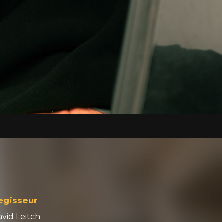
egisseur
vid Leitch