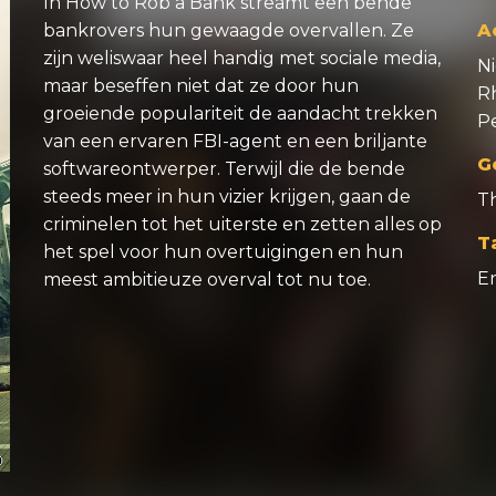
In How to Rob a Bank streamt een bende
bankrovers hun gewaagde overvallen. Ze
A
zijn weliswaar heel handig met sociale media,
Ni
maar beseffen niet dat ze door hun
Rh
groeiende populariteit de aandacht trekken
Pe
van een ervaren FBI-agent en een briljante
G
softwareontwerper. Terwijl die de bende
steeds meer in hun vizier krijgen, gaan de
Th
criminelen tot het uiterste en zetten alles op
T
het spel voor hun overtuigingen en hun
E
meest ambitieuze overval tot nu toe.