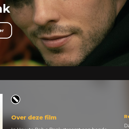
nk
er
o
R
Over deze film
Da