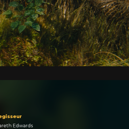
egisseur
areth Edwards