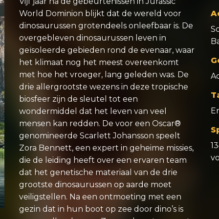
Vijf jaar na de gebeurtenissen in Jurassic
World Dominion blijkt dat de wereld voor
A
dinosaurussen grotendeels onleefbaar is. De
Sc
overgebleven dinosaurussen leven in
Ba
geïsoleerde gebieden rond de evenaar, waar
G
het klimaat nog het meest overeenkomt
met hoe het vroeger, lang geleden was. De
A
drie allergrootste wezens in deze tropische
T
biosfeer zijn de sleutel tot een
E
wondermiddel dat het leven van veel
mensen kan redden. De voor een Oscar®
S
genomineerde Scarlett Johansson speelt
1
Zora Bennett, een expert in geheime missies,
v
die de leiding heeft over een ervaren team
dat het genetische materiaal van de drie
grootste dinosaurussen op aarde moet
veiligstellen. Na een ontmoeting met een
gezin dat in hun boot op zee door dino’s is