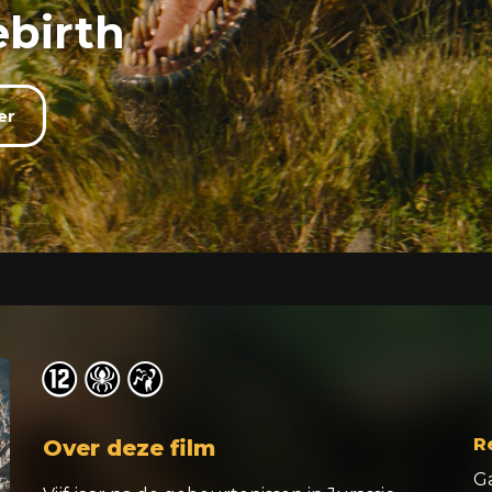
ebirth
er
o
o
o
R
Over deze film
G