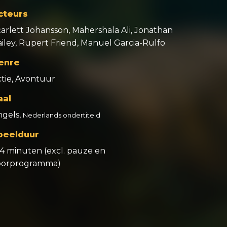
cteurs
arlett Johansson, Mahershala Ali, Jonathan
iley, Rupert Friend, Manuel Garcia-Rulfo
enre
ctie, Avontuur
aal
ngels,
Nederlands ondertiteld
peelduur
34 minuten (excl. pauze en
oorprogramma)