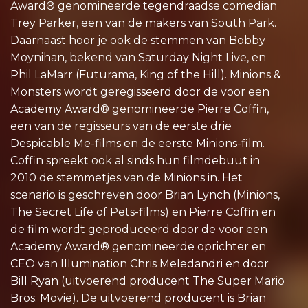
Award® genomineerde tegendraadse comedian
Trey Parker, een van de makers van South Park.
Daarnaast hoor je ook de stemmen van Bobby
Moynihan, bekend van Saturday Night Live, en
Phil LaMarr (Futurama, King of the Hill). Minions &
Monsters wordt geregisseerd door de voor een
Academy Award® genomineerde Pierre Coffin,
een van de regisseurs van de eerste drie
Despicable Me-films en de eerste Minions-film.
Coffin spreekt ook al sinds hun filmdebuut in
2010 de stemmetjes van de Minions in. Het
scenario is geschreven door Brian Lynch (Minions,
The Secret Life of Pets-films) en Pierre Coffin en
de film wordt geproduceerd door de voor een
Academy Award® genomineerde oprichter en
CEO van Illumination Chris Meledandri en door
Bill Ryan (uitvoerend producent The Super Mario
Bros. Movie). De uitvoerend producent is Brian