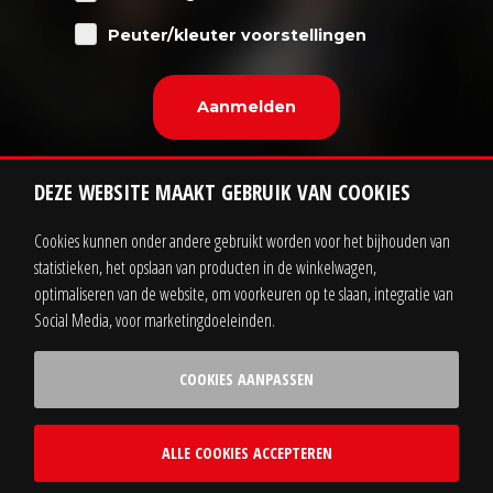
Peuter/kleuter voorstellingen
DEZE WEBSITE MAAKT GEBRUIK VAN COOKIES
Cookies kunnen onder andere gebruikt worden voor het bijhouden van
statistieken, het opslaan van producten in de winkelwagen,
Contact
Zakelijk
optimaliseren van de website, om voorkeuren op te slaan, integratie van
Social Media, voor marketingdoeleinden.
Sitemap
Privacy statement
COOKIES AANPASSEN
Voorwaarden
ALLE COOKIES ACCEPTEREN