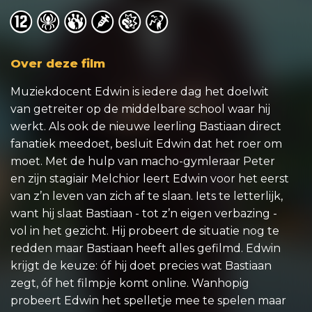
o
o
o
o
o
o
Over deze film
Muziekdocent Edwin is iedere dag het doelwit
van getreiter op de middelbare school waar hij
werkt. Als ook de nieuwe leerling Bastiaan direct
fanatiek meedoet, besluit Edwin dat het roer om
moet. Met de hulp van macho-gymleraar Peter
en zijn stagiair Melchior leert Edwin voor het eerst
van z’n leven van zich af te slaan. Iets te letterlijk,
want hij slaat Bastiaan - tot z’n eigen verbazing -
vol in het gezicht. Hij probeert de situatie nog te
redden maar Bastiaan heeft alles gefilmd. Edwin
krijgt de keuze: óf hij doet precies wat Bastiaan
zegt, óf het filmpje komt online. Wanhopig
probeert Edwin het spelletje mee te spelen maar