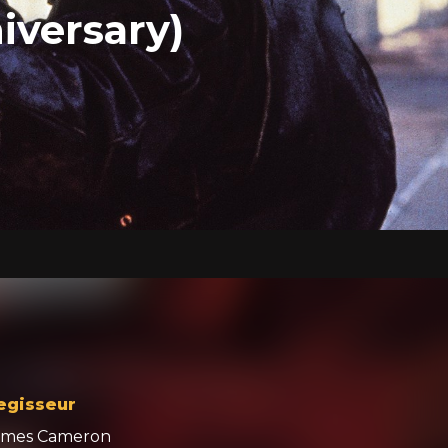
iversary)
egisseur
ames Cameron