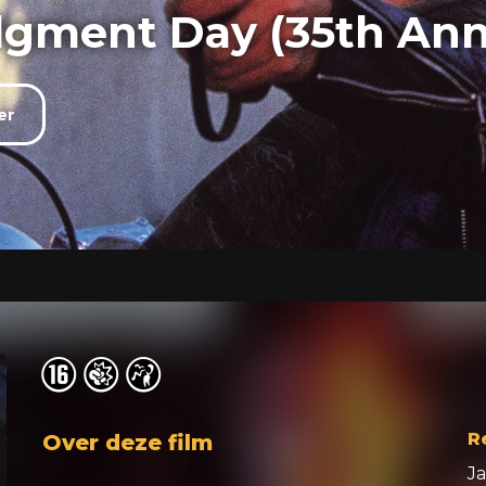
dgment Day (35th Ann
er
o
o
o
R
Over deze film
J