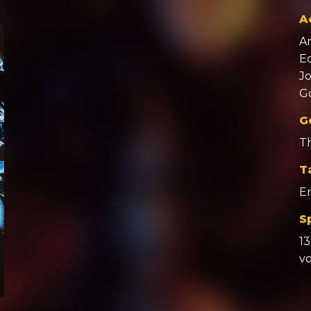
A
A
Ed
J
G
G
Th
T
E
S
1
v