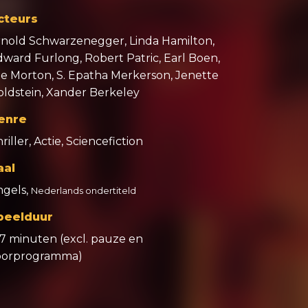
cteurs
rnold Schwarzenegger, Linda Hamilton,
ward Furlong, Robert Patric, Earl Boen,
oe Morton, S. Epatha Merkerson, Jenette
oldstein, Xander Berkeley
enre
riller, Actie, Sciencefiction
aal
ngels,
Nederlands ondertiteld
peelduur
37 minuten (excl. pauze en
oorprogramma)