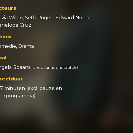
cteurs
livia Wilde, Seth Rogen, Edward Norton,
enelope Cruz
enre
omedie, Drama
aal
ngels, Spaans,
Nederlands ondertiteld
peelduur
07 minuten (excl. pauze en
oorprogramma)