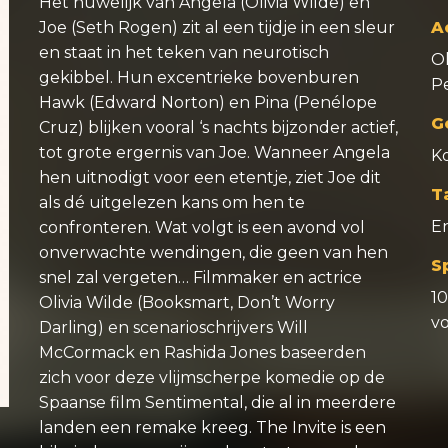
Het huwelijk van Angela (Olivia Wilde) en
Joe (Seth Rogen) zit al een tijdje in een sleur
A
en staat in het teken van neurotisch
O
gekibbel. Hun excentrieke bovenburen
P
Hawk (Edward Norton) en Pina (Penélope
G
Cruz) blijken vooral ‘s nachts bijzonder actief,
tot grote ergernis van Joe. Wanneer Angela
K
hen uitnodigt voor een etentje, ziet Joe dit
T
als dé uitgelezen kans om hen te
E
confronteren. Wat volgt is een avond vol
onverwachte wendingen, die geen van hen
S
snel zal vergeten… Filmmaker en actrice
1
Olivia Wilde (Booksmart, Don’t Worry
v
Darling) en scenarioschrijvers Will
McCormack en Rashida Jones baseerden
zich voor deze vlijmscherpe komedie op de
Spaanse film Sentimental, die al in meerdere
landen een remake kreeg. The Invite is een