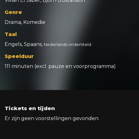
Vivian El Jaber, Björn Gustafsson
Genre
Drama, Komedie
Taal
Engels, Spaans,
Nederlands ondertiteld
Speelduur
111 minuten (excl. pauze en voorprogramma)
Tickets en tijden
Er zijn geen voorstellingen gevonden.