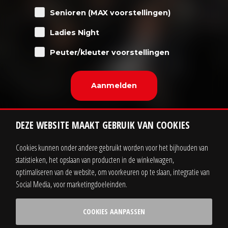
Senioren (MAX voorstellingen)
Ladies Night
Peuter/kleuter voorstellingen
DEZE WEBSITE MAAKT GEBRUIK VAN COOKIES
Cookies kunnen onder andere gebruikt worden voor het bijhouden van
statistieken, het opslaan van producten in de winkelwagen,
Contact
Zakelijk
optimaliseren van de website, om voorkeuren op te slaan, integratie van
Social Media, voor marketingdoeleinden.
Sitemap
Privacy statement
COOKIES AANPASSEN
Voorwaarden