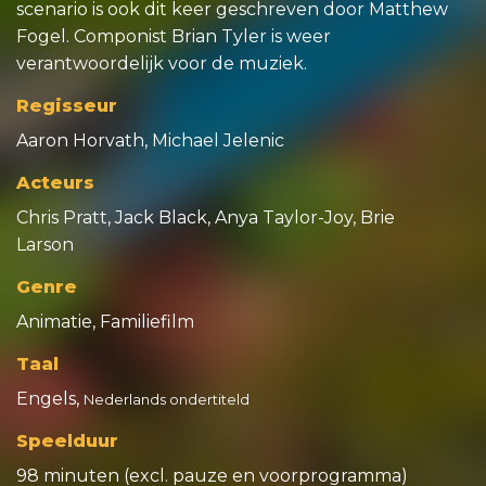
scenario is ook dit keer geschreven door Matthew
Fogel. Componist Brian Tyler is weer
verantwoordelijk voor de muziek.
Regisseur
Aaron Horvath, Michael Jelenic
Acteurs
Chris Pratt, Jack Black, Anya Taylor-Joy, Brie
Larson
Genre
Animatie, Familiefilm
Taal
Engels,
Nederlands ondertiteld
Speelduur
98 minuten (excl. pauze en voorprogramma)