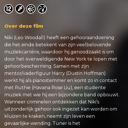
o
o
o
o
Over deze film
Niki (Leo Woodall) heeft een gehooraandoening
die het einde betekent van zijn veelbelovende
muziekcarrière, waardoor hij genoodzaakt is om
door het overweldigende New York te lopen met
gehoorbescherming. Samen met zijn
mentor/vaderfiguur Harry (Dustin Hoffman)
werkt hij als pianostemmer en komt zo in contact
met Ruthie (Havana Rose Liu), een studente
muziek met wie hij een bijzondere band opbouwt.
Wanneer criminelen ontdekken dat Niki’s
uitzonderlijk gehoor ook ingezet kan worden om
kluizen te kraken, neemt zijn leven een
gevaarlijke wending. Tuner is het