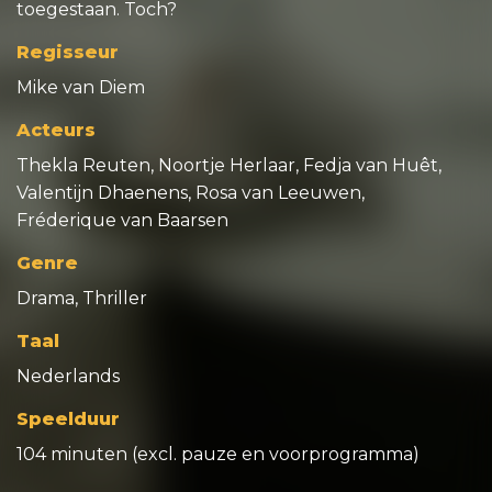
toegestaan. Toch?
Regisseur
Mike van Diem
Acteurs
Thekla Reuten, Noortje Herlaar, Fedja van Huêt,
Valentijn Dhaenens, Rosa van Leeuwen,
Fréderique van Baarsen
Genre
Drama, Thriller
Taal
Nederlands
Speelduur
104 minuten (excl. pauze en voorprogramma)