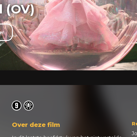
d (OV)
er
o
o
R
Over deze film
J