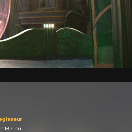
egisseur
on M. Chu