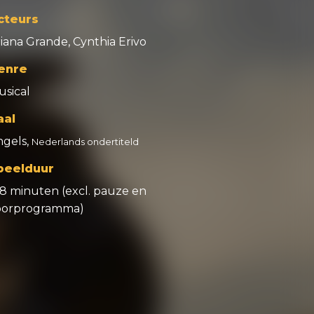
cteurs
iana Grande, Cynthia Erivo
enre
usical
aal
ngels,
Nederlands ondertiteld
peelduur
38 minuten (excl. pauze en
oorprogramma)