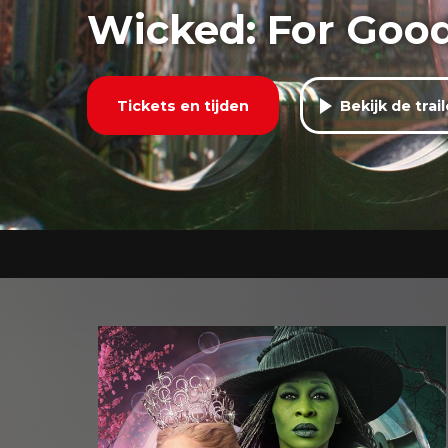
Wicked: For Goo
Tickets en tijden
Bekijk de trail