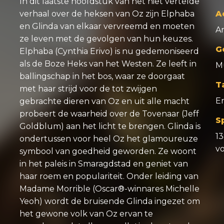
In dit laatste hoofdstuk van het niet vertelde
verhaal over de heksen van Oz zijn Elphaba
A
en Glinda van elkaar vervreemd en moeten
Ar
ze leven met de gevolgen van hun keuzes.
G
Elphaba (Cynthia Erivo) is nu gedemoniseerd
als de Boze Heks van het Westen. Ze leeft in
M
ballingschap in het bos, waar ze doorgaat
T
met haar strijd voor de tot zwijgen
E
gebrachte dieren van Oz en uit alle macht
probeert de waarheid over de Tovenaar (Jeff
S
Goldblum) aan het licht te brengen. Glinda is
1
ondertussen voor heel Oz het glamoureuze
v
symbool van goedheid geworden. Ze woont
in het paleis in Smaragdstad en geniet van
haar roem en populariteit. Onder leiding van
Madame Morrible (Oscar®-winnares Michelle
Yeoh) wordt de bruisende Glinda ingezet om
het gewone volk van Oz ervan te