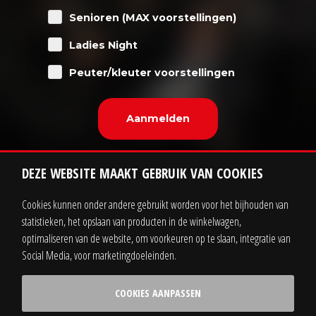
Senioren (MAX voorstellingen)
Ladies Night
Peuter/kleuter voorstellingen
DEZE WEBSITE MAAKT GEBRUIK VAN COOKIES
Cookies kunnen onder andere gebruikt worden voor het bijhouden van
statistieken, het opslaan van producten in de winkelwagen,
Contact
Zakelijk
optimaliseren van de website, om voorkeuren op te slaan, integratie van
Social Media, voor marketingdoeleinden.
Sitemap
Privacy statement
COOKIES AANPASSEN
Voorwaarden