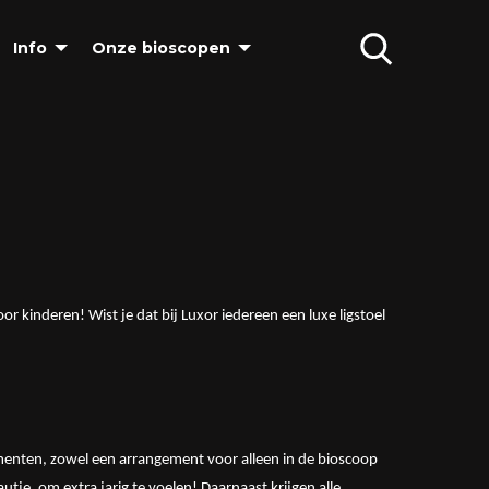
Info
Onze bioscopen
r kinderen! Wist je dat bij Luxor iedereen een luxe ligstoel
ementen, zowel een arrangement voor alleen in de bioscoop
tje, om extra jarig te voelen! Daarnaast krijgen alle