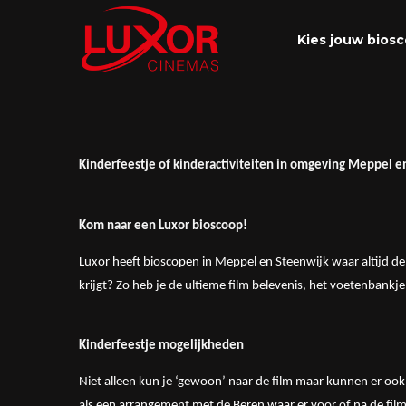
Kies jouw bios
Kinderfeestje of kinderactiviteiten in omgeving Meppel e
Kom naar een Luxor bioscoop!
Luxor heeft bioscopen in Meppel en Steenwijk waar altijd de 
krijgt? Zo heb je de ultieme film belevenis, het voetenbankj
Kinderfeestje mogelijkheden
Niet alleen kun je ‘gewoon’ naar de film maar kunnen er ook
als een arrangement met de Beren waar er voor of na de film l