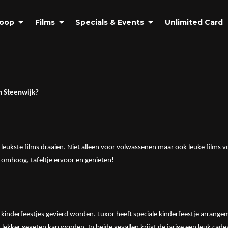
coop
Films
Specials & Events
Unlimited Card
n Steenwijk?
leukste films draaien. Niet alleen voor volwassenen maar ook leuke films voo
e omhoog, tafeltje ervoor en genieten!
 kinderfeestjes gevierd worden. Luxor heeft speciale kinderfeestje arrang
ekker gegeten kan worden. In beide gevallen krijgt de jarige een leuk cadeau