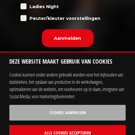
Ladies Night
Peuter/kleuter voorstellingen
DEZE WEBSITE MAAKT GEBRUIK VAN COOKIES
Cookies kunnen onder andere gebruikt worden voor het bijhouden van
statistieken, het opslaan van producten in de winkelwagen,
Contact
Zakelijk
optimaliseren van de website, om voorkeuren op te slaan, integratie van
Social Media, voor marketingdoeleinden.
Sitemap
Privacy statement
COOKIES AANPASSEN
Voorwaarden
ALLE COOKIES ACCEPTEREN